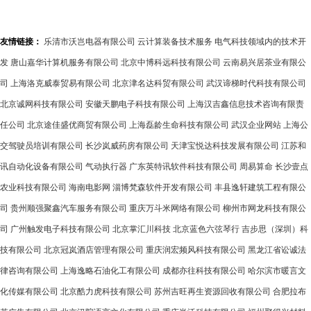
友情链接：
乐清市沃岂电器有限公司
云计算装备技术服务
电气科技领域内的技术开
发
唐山嘉华计算机服务有限公司
北京中博科远科技有限公司
云南易兴居茶业有限公
司
上海洛克威泰贸易有限公司
北京津名达科贸有限公司
武汉谛梯时代科技有限公司
北京诚网科技有限公司
安徽天鹏电子科技有限公司
上海汉吉鑫信息技术咨询有限责
任公司
北京途佳盛优商贸有限公司
上海磊龄生命科技有限公司
武汉企业网站
上海公
交驾驶员培训有限公司
长沙岚威药房有限公司
天津宝悦达科技发展有限公司
江苏和
讯自动化设备有限公司
气动执行器
广东英特讯软件科技有限公司
周易算命
长沙壹点
农业科技有限公司
海南电影网
淄博梵森软件开发有限公司
丰县逸轩建筑工程有限公
司
贵州顺强聚鑫汽车服务有限公司
重庆万斗米网络有限公司
柳州市网龙科技有限公
司
广州触发电子科技有限公司
北京掌汇川科技
北京蓝色六弦琴行
吉步思（深圳）科
技有限公司
北京冠岚酒店管理有限公司
重庆润宏频风科技有限公司
黑龙江省讼诚法
律咨询有限公司
上海逸略石油化工有限公司
成都亦往科技有限公司
哈尔滨市暖言文
化传媒有限公司
北京酷力虎科技有限公司
苏州吉旺再生资源回收有限公司
合肥拉布