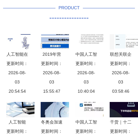
PRODUCT
----------------
人工智能在
2019年营
中国人工智
联想关联企
产业中的应
更新时间：
收巨变 IPO
更新时间：
能开源软件
更新时间：
业成立新公
更新时间：
用与生成式
2026-08-
招股说明书
2026-08-
发展白皮书
2026-08-
司，深耕人
2026-08-
智能的兴起
03
揭开寒武纪
03
2018 人工
03
工智能领域
03
20:54:54
神秘面纱
15:55:47
智能应用软
10:40:04
与系统集成
03:58:46
件的市井繁
服务
荣与底层逻
辑
人工智能
冬奥会加速
中国人工智
干货｜十二
更新时间：
2.0与人类
人工智能产
更新时间：
能开源软件
更新时间：
条读懂中国
更新时间：