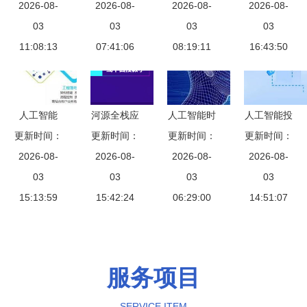
命运 从技
2026-08-
业落地 驱
2026-08-
发展白皮书
2026-08-
移动5G发
2026-08-
术共生到心
03
动数字经济
03
2018 及解
03
展及产业政
03
智觉醒的必
11:08:13
纵深发展
07:41:06
08:19:11
读ppt
策，多图详
16:43:50
然路径
解人工智能
应用软件开
发
人工智能
河源全栈应
人工智能时
人工智能投
应用软件开
更新时间：
用开发培训
更新时间：
代的教育革
更新时间：
资泡沫是否
更新时间：
发的未来图
2026-08-
构建综合技
2026-08-
新 从旅游
2026-08-
出现？四问
2026-08-
景与核心挑
03
术能力，赋
03
幼师思政实
03
人工智能应
03
15:13:59
战
能未来职业
15:42:24
训到软件开
06:29:00
用软件开发
14:51:07
发展
发的多维赋
能——以千
策科技为例
服务项目
SERVICE ITEM