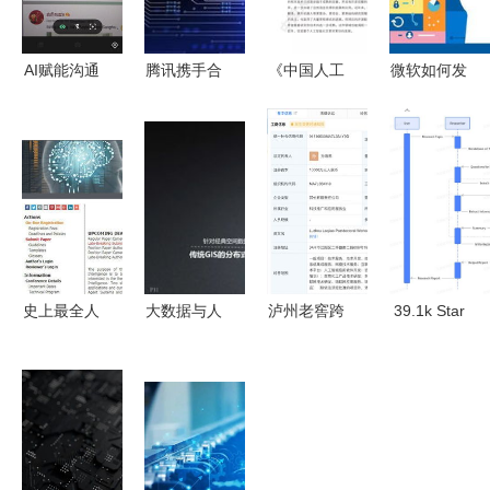
AI赋能沟通
腾讯携手合
《中国人工
微软如何发
探索可能是
作方研发围
智能开源软
力人工智能
地球上最好
棋AI，人工
件发展白皮
应用软件开
用的智能翻
智能应用软
书》深度解
发 战略布
译应用
件版图再扩
读 开源生
局与未来路
张
态如何驱动
径
AI应用软件
开发新浪潮
史上最全人
大数据与人
泸州老窖跨
39.1k Star
工智能与机
工智能时代
界布局 亿
MetaGPT
器学习顶级
GIS软件与
元级博士后
AI Agent 排
会议大盘
技术的革新
科创公司揭
名第一，开
点，赋能应
及AI应用软
牌，剑指人
启自然语言
用软件开发
件开发新范
工智能软件
编程新纪元