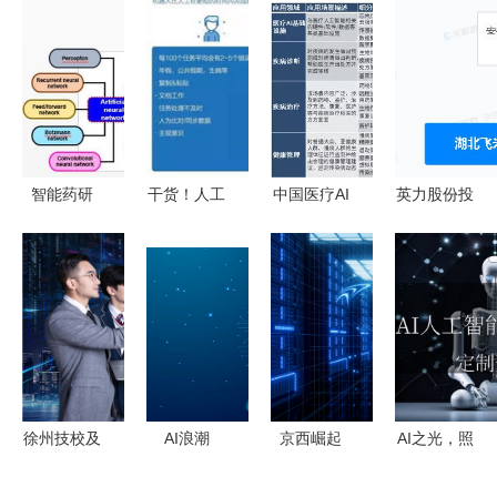
智能药研
干货！人工
中国医疗AI
英力股份投
人工智能重
智能在财务
出海北美
资1亿元成
塑药物发现
管理中的两
技术深耕与
立储能科技
的未来路径
大核心应用
体系完善下
子公司，布
场景及实战
的春天
局人工智能
价值
应用软件开
发领域
徐州技校及
AI浪潮
京西崛起
AI之光，照
人工智能应
下“众赢财
人工智
亮智能未来